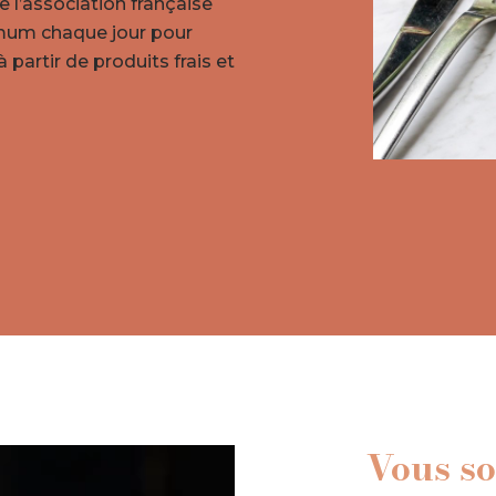
e l’association française
imum chaque jour pour
 partir de produits frais et
Vous so