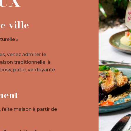
EUX
e-ville
urelle »
es, venez admirer le
aison traditionnelle, à
osy, patio, verdoyante
ment
 faite maison à partir de