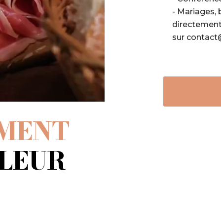
- Mariages,
directemen
sur contac
MENT
LLEUR