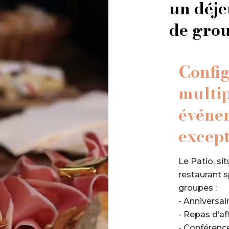
un déje
de gro
Confi
multip
événe
except
Le Patio, si
restaurant s
groupes :
- Anniversair
- Repas d’aff
- Conférence